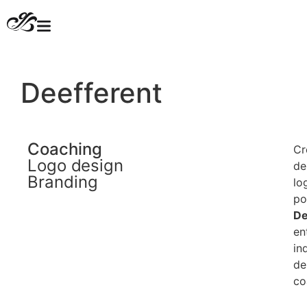
Deefferent
Coaching
Cr
Logo design
de
Branding
lo
po
De
en
in
de
co