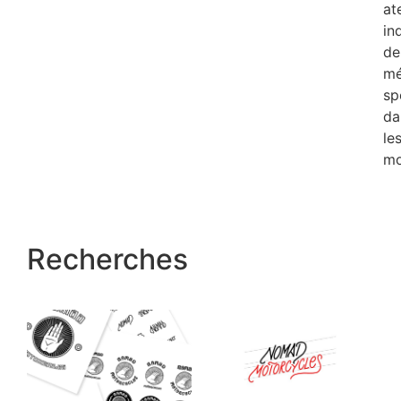
at
in
de
mé
sp
da
le
mo
Recherches