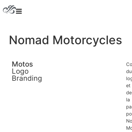
Nomad Motorcycles
Motos
Co
Logo
du
Branding
lo
et
de
la
pa
po
N
Mo